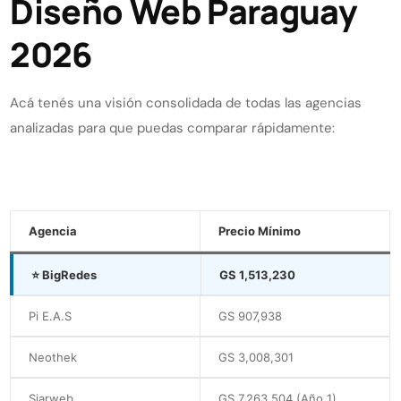
Diseño Web Paraguay
2026
Acá tenés una visión consolidada de todas las agencias
analizadas para que puedas comparar rápidamente:
Agencia
Precio Mínimo
⭐ BigRedes
GS 1,513,230
Pi E.A.S
GS 907,938
Neothek
GS 3,008,301
Siarweb
GS 7,263,504 (año 1)