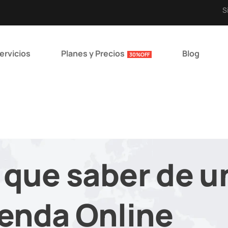
S
ervicios
Planes y Precios
Blog
30%OFF
 que saber de u
enda Online