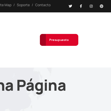
ite Map
/
Soporte
/
Contacto
Presupuesto
na Página