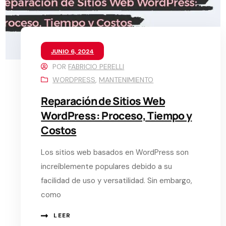
JUNIO 6, 2024
POR
FABRICIO PERELLI
WORDPRESS
,
MANTENIMIENTO
Reparación de Sitios Web
WordPress: Proceso, Tiempo y
Costos
Los sitios web basados en WordPress son
increíblemente populares debido a su
facilidad de uso y versatilidad. Sin embargo,
como
LEER