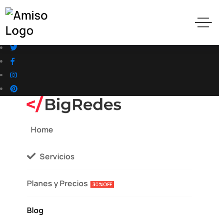
hola@bigredes.com
Argentina 🇦🇷
Site Map
/
Soporte
/
Contacto
Home
Servicios
Planes y Precios
30%OFF
Blog