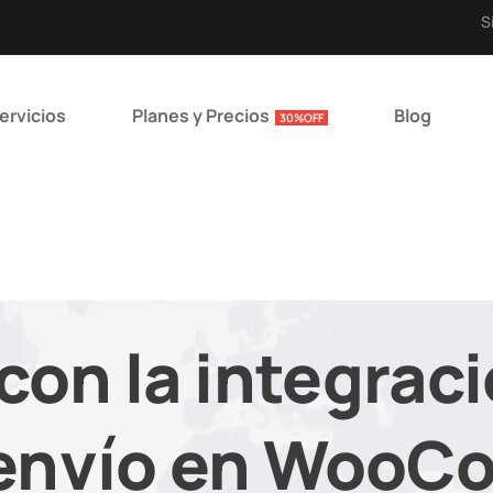
S
ervicios
Planes y Precios
Blog
30%OFF
con la integrac
 envío en Woo