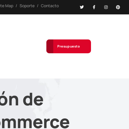
ite Map
/
Soporte
/
Contacto
Presupuesto
ión de
Commerce